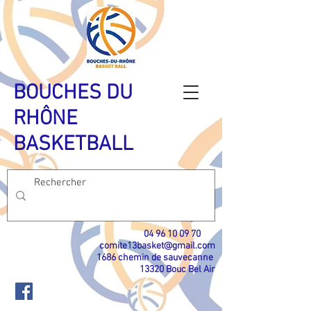
BOUCHES DU
RHÔNE
BASKETBALL
04 96 10 09 70
​
comite13basket@gmail.com
1686 chemin de sauvecanne
13320 Bouc Bel Air